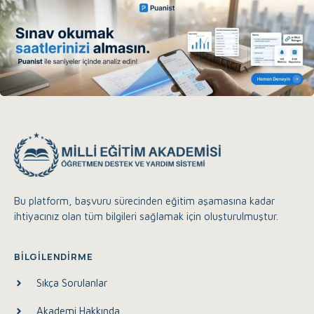
Bu platform, başvuru sürecinden eğitim aşamasına kadar
ihtiyacınız olan tüm bilgileri sağlamak için oluşturulmuştur.
Eğitim Akademisi Destek
Çevrimiçi
BILGILENDIRME
Sıkça Sorulanlar
Merhaba, size nasıl yardımcı olabilirim?
Akademi Hakkında
19:19