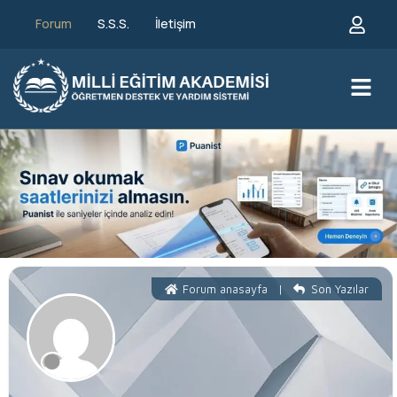
Forum
S.S.S.
İletişim
Forum anasayfa
|
Son Yazılar