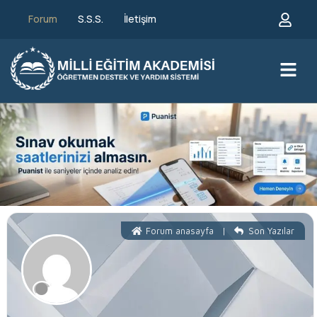
Forum
S.S.S.
İletişim
Forum anasayfa
|
Son Yazılar