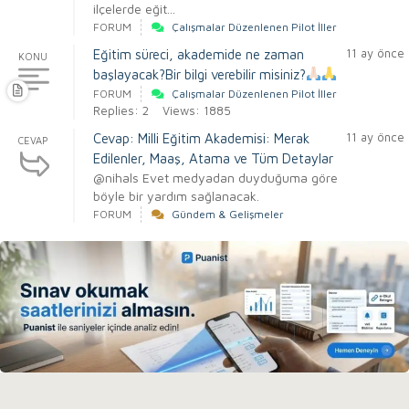
ilçelerde eğit...
FORUM
Çalışmalar Düzenlenen Pilot İller
11 ay önce
Eğitim süreci, akademide ne zaman
KONU
başlayacak?Bir bilgi verebilir misiniz?
FORUM
Çalışmalar Düzenlenen Pilot İller
Replies: 2
Views: 1885
11 ay önce
Cevap: Milli Eğitim Akademisi: Merak
CEVAP
Edilenler, Maaş, Atama ve Tüm Detaylar
@nihals Evet medyadan duyduğuma göre
böyle bir yardım sağlanacak.
FORUM
Gündem & Gelişmeler