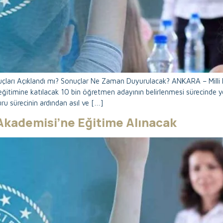
ları Açıklandı mı? Sonuçlar Ne Zaman Duyurulacak? ANKARA – Milli E
ık eğitimine katılacak 10 bin öğretmen adayının belirlenmesi sürecinde
uru sürecinin ardından asıl ve […]
m Akademisi’ne Eğitime Alınacak