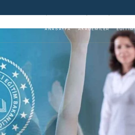
l Akademi Başvuru Sonuçları Açıkland
ANASAYFA
AKADEMILER
EĞITIM