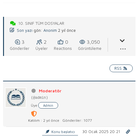
10. SINIF TÜM DOSYALAR
Son yazı
gön:
Anonim
2 yıl önce
3
2
0
3,050
Gönderiler
Üyeler
Reactions
Görüntüleme
RSS
Moderatör
(@admin)
Üye
Admin
Katılım : 2 yıl önce
Gönderiler: 1077
30 Ocak 2025 20:21
Konu başlatıcı