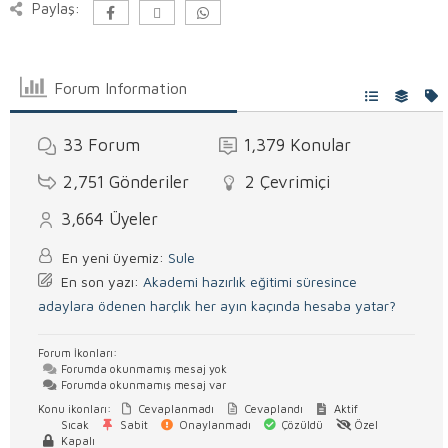
Paylaş:
Forum Information
33
Forum
1,379
Konular
2,751
Gönderiler
2
Çevrimiçi
3,664
Üyeler
En yeni üyemiz:
Sule
En son yazı:
Akademi hazırlık eğitimi süresince
adaylara ödenen harçlık her ayın kaçında hesaba yatar?
Forum İkonları:
Forumda okunmamış mesaj yok
Forumda okunmamış mesaj var
Konu ikonları:
Cevaplanmadı
Cevaplandı
Aktif
Sıcak
Sabit
Onaylanmadı
Çözüldü
Özel
Kapalı