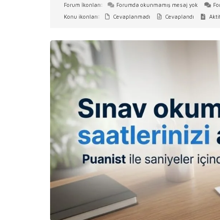
Forum İkonları:
Forumda okunmamış mesaj yok
Fo
Konu ikonları:
Cevaplanmadı
Cevaplandı
Akti