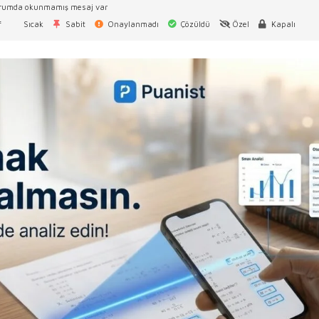
rumda okunmamış mesaj var
f
Sıcak
Sabit
Onaylanmadı
Çözüldü
Özel
Kapalı