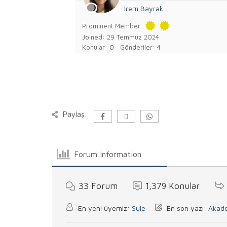
Irem Bayrak
Prominent Member
Joined: 29 Temmuz 2024
Konular: 0
Gönderiler: 4
Paylaş:
Forum Information
33
Forum
1,379
Konular
En yeni üyemiz:
Sule
En son yazı:
Akade