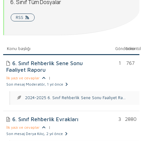
6. Sınıf Tüm Dosyalar
RSS
Konu başlığı
Gönderiler
Görüntü
6. Sınıf Rehberlik Sene Sonu
1
767
Faaliyet Raporu
İlk yazı ve cevaplar
|
Son mesaj Moderatör
, 1 yıl önce
2024-2025 6. Sınıf Rehberlik Sene Sonu Faaliyet Ra...
6. Sınıf Rehberlik Evrakları
3
2880
İlk yazı ve cevaplar
|
Son mesaj Derya Kılıç
, 2 yıl önce