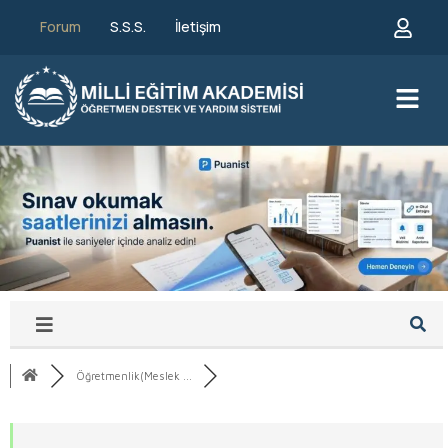
Forum
S.S.S.
İletişim
Öğretmenlik(Meslek ...