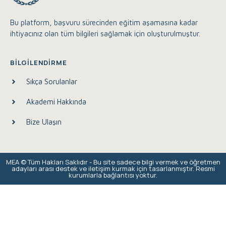
Bu platform, başvuru sürecinden eğitim aşamasına kadar
ihtiyacınız olan tüm bilgileri sağlamak için oluşturulmuştur.
BILGILENDIRME
Sıkça Sorulanlar
Akademi Hakkında
Bize Ulaşın
Eğitim Akademisi Destek
MEA © Tüm Hakları Saklıdır - Bu site sadece bilgi vermek ve öğretmen
Çevrimiçi
adayları arası destek ve iletişim kurmak için tasarlanmıştır. Resmi
kurumlarla bağlantısı yoktur.
Merhaba, size nasıl yardımcı olabilirim?
17:12