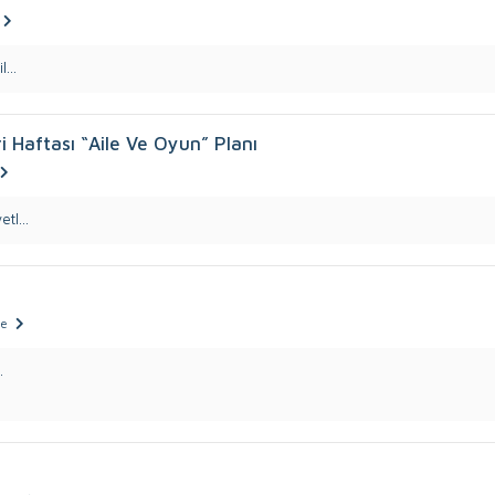
...
ri Haftası “Aile Ve Oyun” Planı
tl...
ce
.