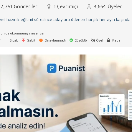
2,751
Gönderiler
1
Çevrimiçi
3,664
Üyeler
mi hazırlık eğitimi süresince adaylara ödenen harçlık her ayın kaçınd
rumda okunmamış mesaj var
f
Sıcak
Sabit
Onaylanmadı
Çözüldü
Özel
Kapalı