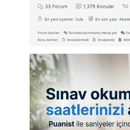
33
Forum
1,379
Konular
En yeni üyemiz:
Sule
En son yazı:
Akade
Forum İkonları:
Forumda okunmamış mesaj yok
Fo
Konu ikonları:
Cevaplanmadı
Cevaplandı
Akti