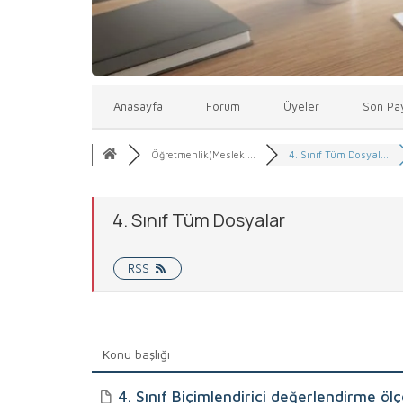
Anasayfa
Forum
Üyeler
Son Pay
Öğretmenlik(Meslek ...
4. Sınıf Tüm Dosyal...
4. Sınıf Tüm Dosyalar
RSS
Konu başlığı
4. Sınıf Biçimlendirici değerlendirme ölç