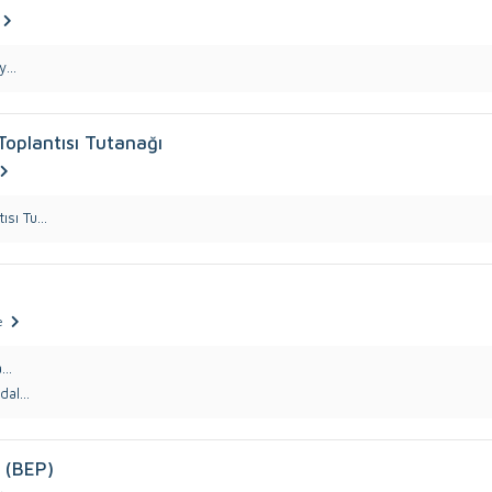
...
oplantısı Tutanağı
sı Tu...
e
...
al...
ı (BEP)