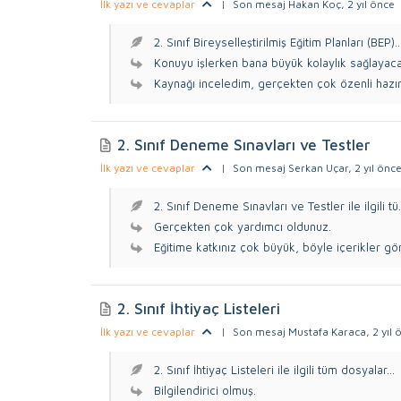
İlk yazı ve cevaplar
|
Son mesaj Hakan Koç
, 2 yıl önce
2. Sınıf Bireyselleştirilmiş Eğitim Planları (BEP)..
Konuyu işlerken bana büyük kolaylık sağlayaca
Kaynağı inceledim, gerçekten çok özenli hazırl
2. Sınıf Deneme Sınavları ve Testler
İlk yazı ve cevaplar
|
Son mesaj Serkan Uçar
, 2 yıl önc
2. Sınıf Deneme Sınavları ve Testler ile ilgili tü.
Gerçekten çok yardımcı oldunuz.
Eğitime katkınız çok büyük, böyle içerikler gö
2. Sınıf İhtiyaç Listeleri
İlk yazı ve cevaplar
|
Son mesaj Mustafa Karaca
, 2 yıl
2. Sınıf İhtiyaç Listeleri ile ilgili tüm dosyalar...
Bilgilendirici olmuş.