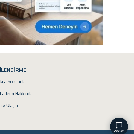
Eğitim Akademisi Destek
Çevrimiçi
ILENDIRME
ıkça Sorulanlar
Merhaba, size nasıl yardımcı olabilirim?
08:28
kademi Hakkında
ize Ulaşın
Destek