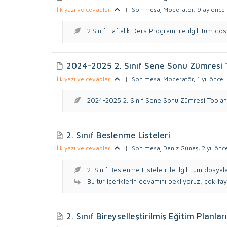
İlk yazı ve cevaplar
|
Son mesaj Moderatör
, 9 ay önce
2.Sınıf Haftalık Ders Programı ile ilgili tüm dosy
2024-2025 2. Sınıf Sene Sonu Zümresi T
İlk yazı ve cevaplar
|
Son mesaj Moderatör
, 1 yıl önce
2024-2025 2. Sınıf Sene Sonu Zümresi Toplantı
2. Sınıf Beslenme Listeleri
İlk yazı ve cevaplar
|
Son mesaj Deniz Güneş
, 2 yıl önc
2. Sınıf Beslenme Listeleri ile ilgili tüm dosyala
Bu tür içeriklerin devamını bekliyoruz, çok fayd
2. Sınıf Bireyselleştirilmiş Eğitim Planlar