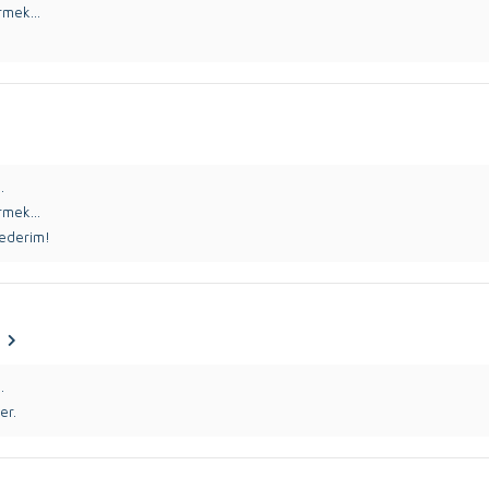
rmek...
.
rmek...
 ederim!
.
er.