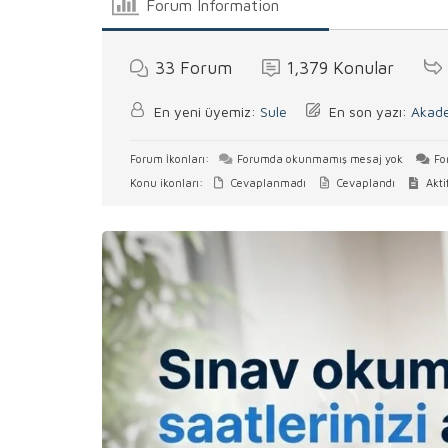
Forum Information
33
Forum
1,379
Konular
En yeni üyemiz:
Sule
En son yazı:
Akade
Forum İkonları:
Forumda okunmamış mesaj yok
Fo
Konu ikonları:
Cevaplanmadı
Cevaplandı
Akti