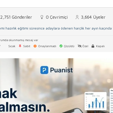
2,751
Gönderiler
0
Çevrimiçi
3,664
Üyeler
mi hazırlık eğitimi süresince adaylara ödenen harçlık her ayın kaçınd
rumda okunmamış mesaj var
f
Sıcak
Sabit
Onaylanmadı
Çözüldü
Özel
Kapalı