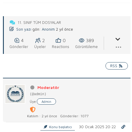
11. SINIF TÜM DOSYALAR
Son yazı
gön:
Anonim
2 yıl önce
4
2
0
389
Gönderiler
Üyeler
Reactions
Görüntüleme
RSS
Moderatör
(@admin)
Üye
Admin
Katılım : 2 yıl önce
Gönderiler: 1077
30 Ocak 2025 20:22
Konu başlatıcı