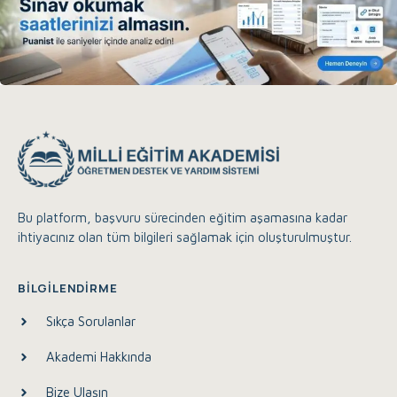
Bu platform, başvuru sürecinden eğitim aşamasına kadar
ihtiyacınız olan tüm bilgileri sağlamak için oluşturulmuştur.
Eğitim Akademisi Destek
Çevrimiçi
BILGILENDIRME
Sıkça Sorulanlar
Merhaba, size nasıl yardımcı olabilirim?
Akademi Hakkında
08:14
Bize Ulaşın