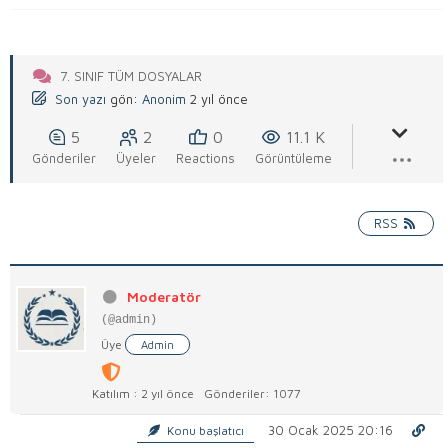
7. SINIF TÜM DOSYALAR
Son yazı
gön:
Anonim
2 yıl önce
5
2
0
11.1 K
Gönderiler
Üyeler
Reactions
Görüntüleme
RSS
Moderatör
(@admin)
Üye
Admin
Katılım : 2 yıl önce
Gönderiler: 1077
30 Ocak 2025 20:16
Konu başlatıcı