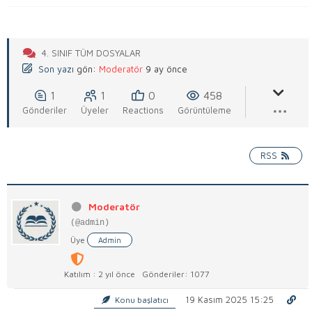
4. SINIF TÜM DOSYALAR
Son yazı
gön:
Moderatör
9 ay önce
1
1
0
458
Gönderiler
Üyeler
Reactions
Görüntüleme
RSS
Moderatör
(@admin)
Üye
Admin
Katılım : 2 yıl önce
Gönderiler: 1077
19 Kasım 2025 15:25
Konu başlatıcı