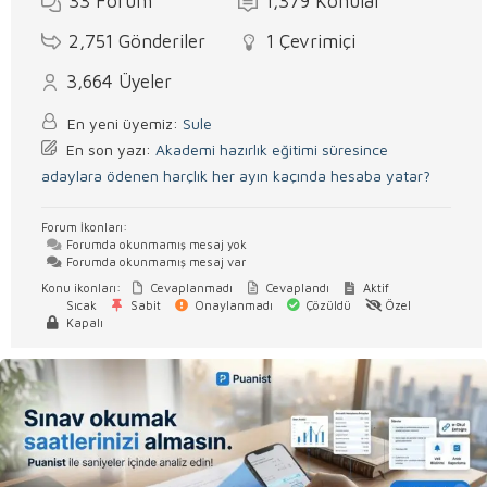
33
Forum
1,379
Konular
2,751
Gönderiler
1
Çevrimiçi
3,664
Üyeler
En yeni üyemiz:
Sule
En son yazı:
Akademi hazırlık eğitimi süresince
adaylara ödenen harçlık her ayın kaçında hesaba yatar?
Forum İkonları:
Forumda okunmamış mesaj yok
Forumda okunmamış mesaj var
Konu ikonları:
Cevaplanmadı
Cevaplandı
Aktif
Sıcak
Sabit
Onaylanmadı
Çözüldü
Özel
Kapalı