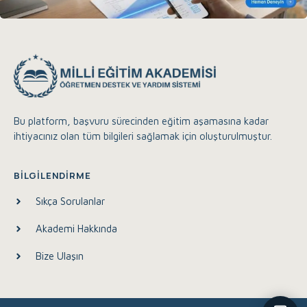
Bu platform, başvuru sürecinden eğitim aşamasına kadar
ihtiyacınız olan tüm bilgileri sağlamak için oluşturulmuştur.
Eğitim Akademisi Destek
Çevrimiçi
BILGILENDIRME
Sıkça Sorulanlar
Merhaba, size nasıl yardımcı olabilirim?
Akademi Hakkında
13:03
Bize Ulaşın