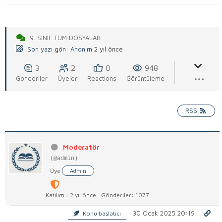
9. SINIF TÜM DOSYALAR
Son yazı
gön:
Anonim
2 yıl önce
3
2
0
948
Gönderiler
Üyeler
Reactions
Görüntüleme
RSS
Moderatör
(@admin)
Üye
Admin
Katılım : 2 yıl önce
Gönderiler: 1077
30 Ocak 2025 20:19
Konu başlatıcı