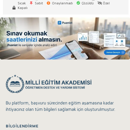
Sıcak
Sabit
Onaylanmadı
Çözüldü
Özel
Kapalı
Bu platform, başvuru sürecinden eğitim aşamasına kadar
ihtiyacınız olan tüm bilgileri sağlamak için oluşturulmuştur.
Eğitim Akademisi Destek
Çevrimiçi
BILGILENDIRME