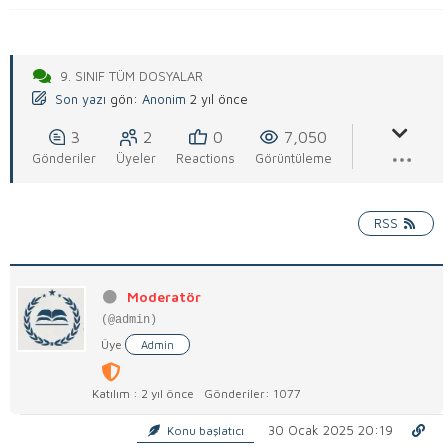
9. SINIF TÜM DOSYALAR
Son yazı
gön:
Anonim
2 yıl önce
3
2
0
7,050
Gönderiler
Üyeler
Reactions
Görüntüleme
RSS
Moderatör
(@admin)
Üye
Admin
Katılım : 2 yıl önce
Gönderiler: 1077
30 Ocak 2025 20:19
Konu başlatıcı