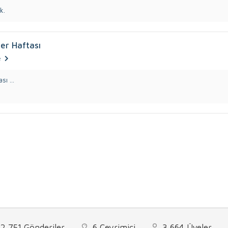
k.
er Haftası
e
ı ...
2,751
Gönderiler
6
Çevrimiçi
3,664
Üyeler