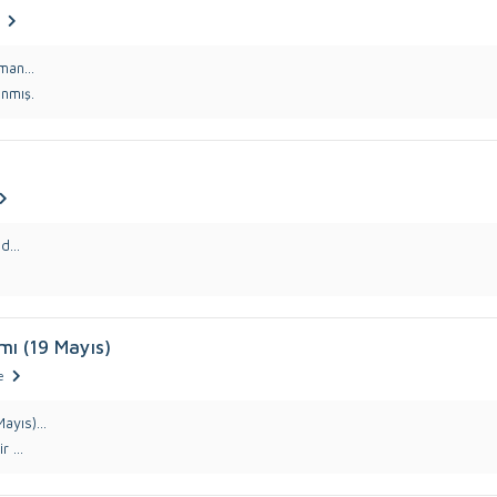
man...
nmış.
d...
mı (19 Mayıs)
e
ayıs)...
 ...