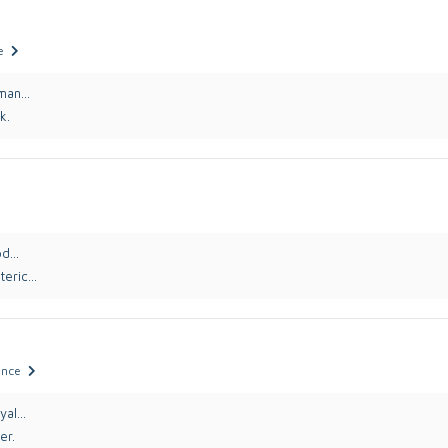
e
man...
k.
d...
eric...
 önce
al...
er.