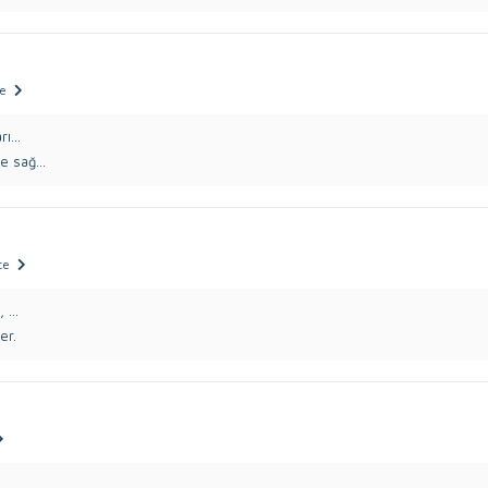
ce
ı...
e sağ...
ce
 ...
er.