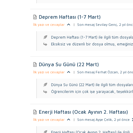
Deprem Haftası (1-7 Mart)
İlk yazı ve cevaplar
|
Son mesaj Sevilay Genç
, 2 yıl ön
Deprem Haftası (1-7 Mart) ile ilgili tüm dosyalar
Eksiksiz ve düzenli bir dosya olmuş, emeğiniz
Dünya Su Günü (22 Mart)
İlk yazı ve cevaplar
|
Son mesaj Ferhat Özcan
, 2 yıl ön
Dünya Su Günü (22 Mart) ile ilgili tüm dosyaları,
Öğrencilerim için çok işe yarayacak, teşekkürl
Enerji Haftası (Ocak Ayının 2. Haftası)
İlk yazı ve cevaplar
|
Son mesaj Ayşe Çelik
, 2 yıl önce
Enerji Haftası (Ocak Ayının 2. Haftası) ile ilgili...