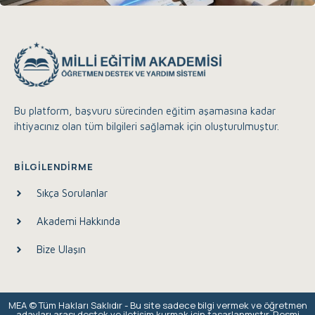
Bu platform, başvuru sürecinden eğitim aşamasına kadar
ihtiyacınız olan tüm bilgileri sağlamak için oluşturulmuştur.
BILGILENDIRME
Sıkça Sorulanlar
Akademi Hakkında
Bize Ulaşın
Eğitim Akademisi Destek
Çevrimiçi
MEA © Tüm Hakları Saklıdır - Bu site sadece bilgi vermek ve öğretmen
adayları arası destek ve iletişim kurmak için tasarlanmıştır. Resmi