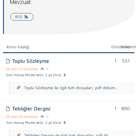
Mevzuat
RSS
Konu başlığı
Gönderiler
Görüntü
Toplu Sözleşme
1
531
İlk yazı ve cevaplar
|
Son mesaj Moderatör
, 2 yıl önce
Toplu Sözleşme ile ilgili tüm dosyaları, pdf döküm...
Tebliğler Dergisi
1
890
İlk yazı ve cevaplar
|
Son mesaj Moderatör
, 2 yıl önce
Tebliğler Dergisi ile ilgili tüm dosyaları, pdf dö...