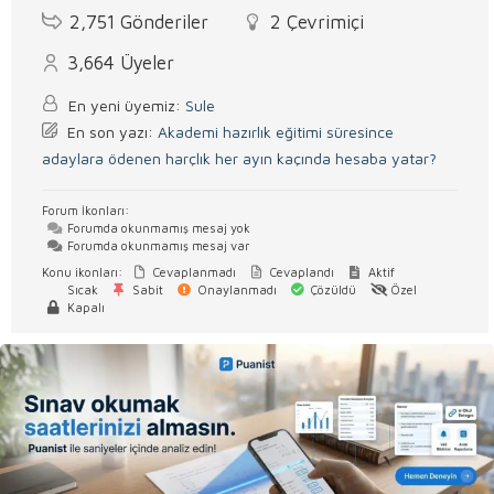
2,751
Gönderiler
2
Çevrimiçi
3,664
Üyeler
En yeni üyemiz:
Sule
En son yazı:
Akademi hazırlık eğitimi süresince
adaylara ödenen harçlık her ayın kaçında hesaba yatar?
Forum İkonları:
Forumda okunmamış mesaj yok
Forumda okunmamış mesaj var
Konu ikonları:
Cevaplanmadı
Cevaplandı
Aktif
Sıcak
Sabit
Onaylanmadı
Çözüldü
Özel
Kapalı