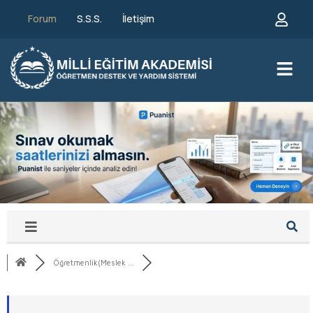
Forum
S.S.S.
İletişim
Öğretmenlik(Meslek ...