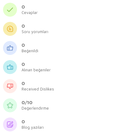
0
Cevaplar
0
Soru yorumları
0
Beğenildi
0
Alınan beğeniler
0
Received Dislikes
0/10
Değerlendirme
0
Blog yazıları