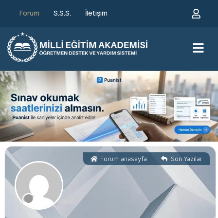
Forum
S.S.S.
İletişim
Forum anasayfa
|
Son Yazılar