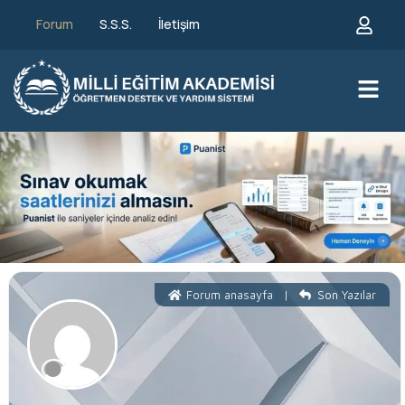
Forum
S.S.S.
İletişim
Forum anasayfa
|
Son Yazılar