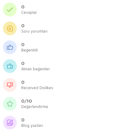
0
Cevaplar
0
Soru yorumları
0
Beğenildi
0
Alınan beğeniler
0
Received Dislikes
0/10
Değerlendirme
0
Blog yazıları