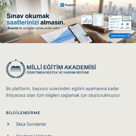
Bu platform, başvuru sürecinden eğitim aşamasına kadar
ihtiyacınız olan tüm bilgileri sağlamak için oluşturulmuştur.
Eğitim Akademisi Destek
Çevrimiçi
BILGILENDIRME
Sıkça Sorulanlar
Merhaba, size nasıl yardımcı olabilirim?