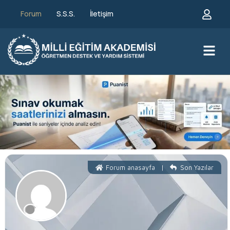
Forum
S.S.S.
İletişim
Forum anasayfa
|
Son Yazılar