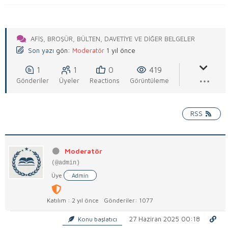
AFIŞ, BROŞÜR, BÜLTEN, DAVETIYE VE DIĞER BELGELER
Son yazı
gön:
Moderatör
1 yıl önce
1
1
0
419
Gönderiler
Üyeler
Reactions
Görüntüleme
RSS
Moderatör
(@admin)
Üye
Admin
Katılım : 2 yıl önce
Gönderiler: 1077
27 Haziran 2025 00:18
Konu başlatıcı