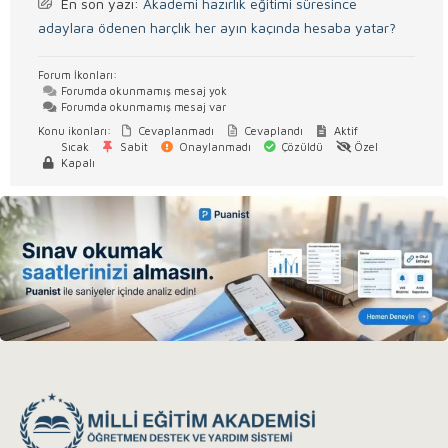
En son yazı:
Akademi hazırlık eğitimi süresince
adaylara ödenen harçlık her ayın kaçında hesaba yatar?
Forum İkonları:
Forumda okunmamış mesaj yok
Forumda okunmamış mesaj var
Konu ikonları:
Cevaplanmadı
Cevaplandı
Aktif
Sıcak
Sabit
Onaylanmadı
Çözüldü
Özel
Kapalı