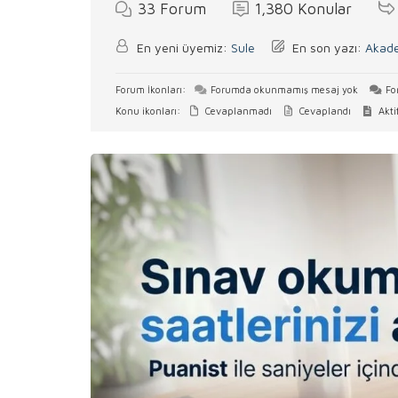
33
Forum
1,380
Konular
En yeni üyemiz:
Sule
En son yazı:
Akade
Forum İkonları:
Forumda okunmamış mesaj yok
Fo
Konu ikonları:
Cevaplanmadı
Cevaplandı
Akti