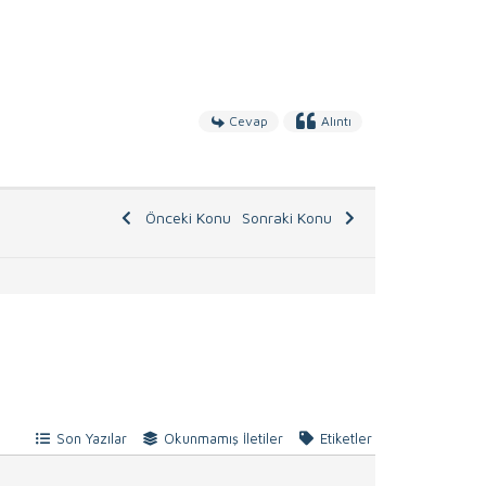
Cevap
Alıntı
Önceki Konu
Sonraki Konu
Son Yazılar
Okunmamış İletiler
Etiketler