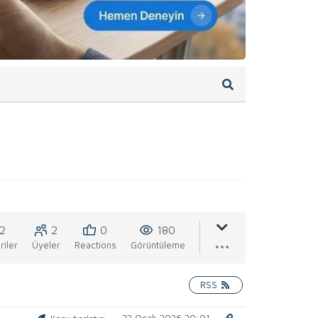
2
2
0
180
iler
Üyeler
Reactions
Görüntüleme
RSS
22 Ocak 2026 20:01