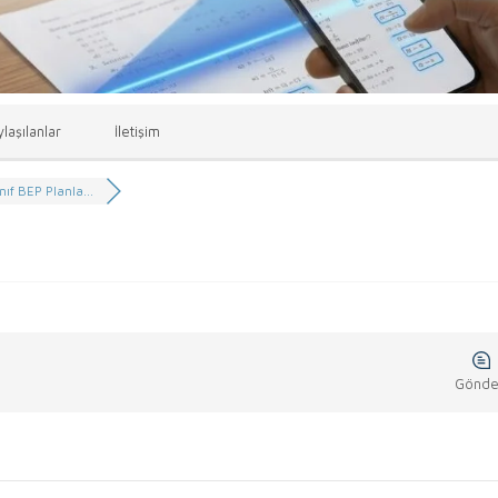
laşılanlar
İletişim
ınıf BEP Planla...
Gönder