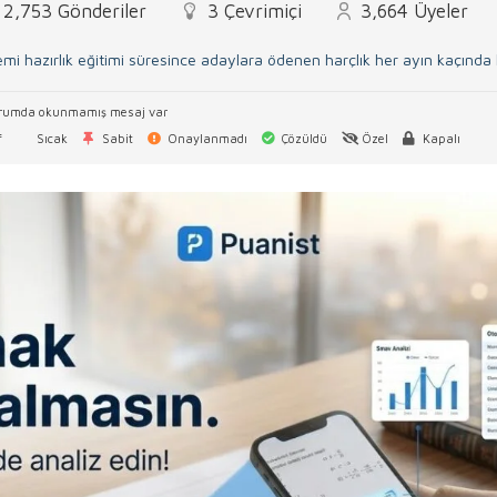
2,753
Gönderiler
3
Çevrimiçi
3,664
Üyeler
mi hazırlık eğitimi süresince adaylara ödenen harçlık her ayın kaçınd
rumda okunmamış mesaj var
f
Sıcak
Sabit
Onaylanmadı
Çözüldü
Özel
Kapalı