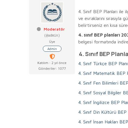
4. Sınıf BEP Planları ile 
ve evraklarını sırasıyla 
belirtirseniz en kısa süre
Moderatör
4. sınıf BEP planları 2
(@admin)
belgesi formatında indireb
Üye
Admin
4. Sınıf BEP Planla
Katılım : 2 yıl önce
4. Sınıf Türkçe BEP Pla
Gönderiler: 1077
4. Sınıf Matematik BEP 
4. Sınıf Fen Bilimleri B
4. Sınıf Sosyal Bilgiler
4. Sınıf İngilizce BEP P
4. Sınıf Din Kültürü BEP
4. Sınıf İnsan Hakları B