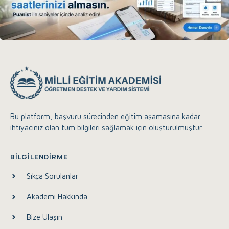
Bu platform, başvuru sürecinden eğitim aşamasına kadar
ihtiyacınız olan tüm bilgileri sağlamak için oluşturulmuştur.
Eğitim Akademisi Destek
Çevrimiçi
BILGILENDIRME
Sıkça Sorulanlar
Merhaba, size nasıl yardımcı olabilirim?
Akademi Hakkında
14:08
Bize Ulaşın