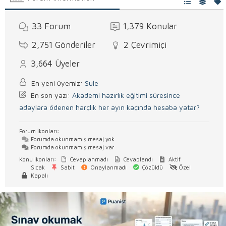
33
Forum
1,379
Konular
2,751
Gönderiler
2
Çevrimiçi
3,664
Üyeler
En yeni üyemiz:
Sule
En son yazı:
Akademi hazırlık eğitimi süresince
adaylara ödenen harçlık her ayın kaçında hesaba yatar?
Forum İkonları:
Forumda okunmamış mesaj yok
Forumda okunmamış mesaj var
Konu ikonları:
Cevaplanmadı
Cevaplandı
Aktif
Sıcak
Sabit
Onaylanmadı
Çözüldü
Özel
Kapalı