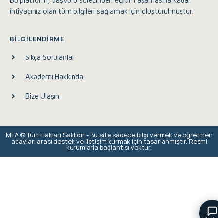
Bu platform, başvuru sürecinden eğitim aşamasına kadar
ihtiyacınız olan tüm bilgileri sağlamak için oluşturulmuştur.
BILGILENDIRME
Sıkça Sorulanlar
Akademi Hakkında
Bize Ulaşın
Eğitim Akademisi Destek
Çevrimiçi
MEA © Tüm Hakları Saklıdır - Bu site sadece bilgi vermek ve öğretmen
Merhaba, size nasıl yardımcı olabilirim?
adayları arası destek ve iletişim kurmak için tasarlanmıştır. Resmi
kurumlarla bağlantısı yoktur.
21:37