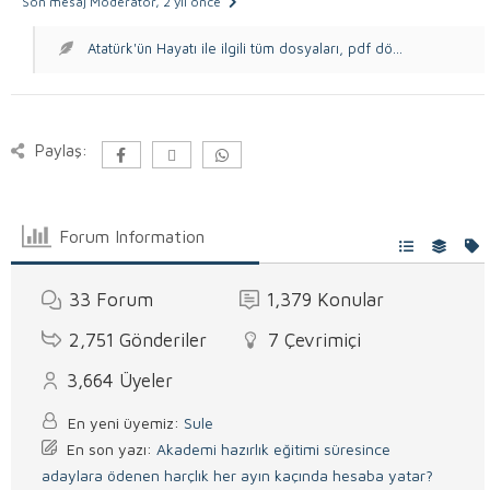
Son mesaj Moderatör
, 2 yıl önce
Atatürk'ün Hayatı ile ilgili tüm dosyaları, pdf dö...
Paylaş:
Forum Information
33
Forum
1,379
Konular
2,751
Gönderiler
7
Çevrimiçi
3,664
Üyeler
En yeni üyemiz:
Sule
En son yazı:
Akademi hazırlık eğitimi süresince
adaylara ödenen harçlık her ayın kaçında hesaba yatar?