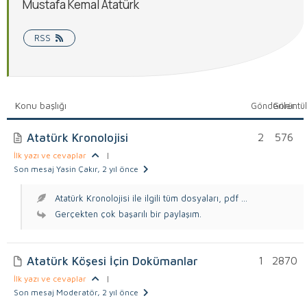
Mustafa Kemal Atatürk
RSS
Konu başlığı
Gönderiler
Görüntü
Atatürk Kronolojisi
2
576
İlk yazı ve cevaplar
|
Son mesaj Yasin Çakır
, 2 yıl önce
Atatürk Kronolojisi ile ilgili tüm dosyaları, pdf ...
Gerçekten çok başarılı bir paylaşım.
Atatürk Köşesi İçin Dokümanlar
1
2870
İlk yazı ve cevaplar
|
Son mesaj Moderatör
, 2 yıl önce