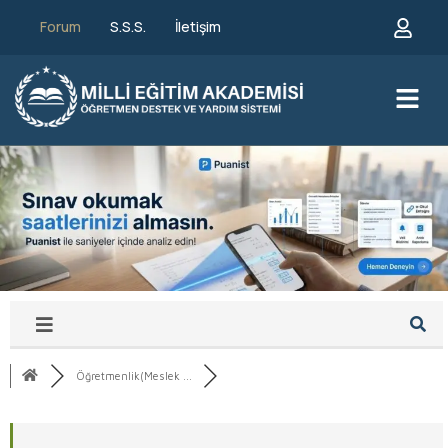
Forum
S.S.S.
İletişim
Öğretmenlik(Meslek ...