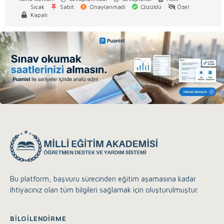
Sıcak
Sabit
Onaylanmadı
Çözüldü
Özel
Kapalı
Bu platform, başvuru sürecinden eğitim aşamasına kadar
ihtiyacınız olan tüm bilgileri sağlamak için oluşturulmuştur.
Eğitim Akademisi Destek
Çevrimiçi
BILGILENDIRME