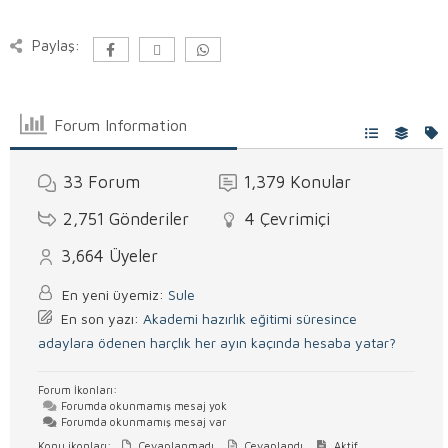
Paylaş:
Forum Information
33
Forum
1,379
Konular
2,751
Gönderiler
4
Çevrimiçi
3,664
Üyeler
En yeni üyemiz:
Sule
En son yazı:
Akademi hazırlık eğitimi süresince
adaylara ödenen harçlık her ayın kaçında hesaba yatar?
Forum İkonları:
Forumda okunmamış mesaj yok
Forumda okunmamış mesaj var
Konu ikonları:
Cevaplanmadı
Cevaplandı
Aktif