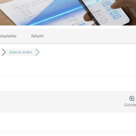
laşılanlar
İletişim
Atatürk Şiirleri
Gönder