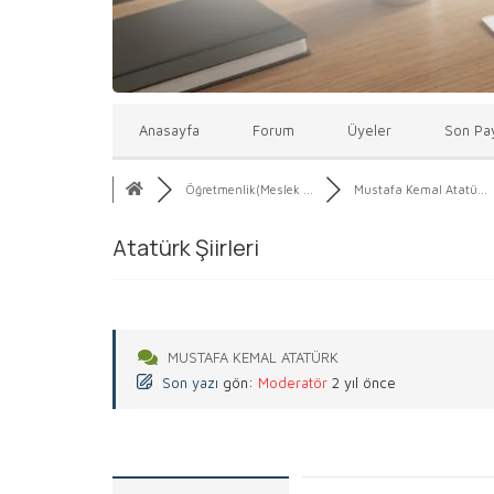
Anasayfa
Forum
Üyeler
Son Pay
Öğretmenlik(Meslek ...
Mustafa Kemal Atatü...
Atatürk Şiirleri
MUSTAFA KEMAL ATATÜRK
Son yazı
gön:
Moderatör
2 yıl önce