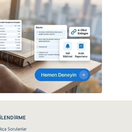
Eğitim Akademisi Destek
Çevrimiçi
ILENDIRME
ıkça Sorulanlar
Merhaba, size nasıl yardımcı olabilirim?