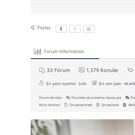
Paylaş:
Forum Information
33
Forum
1,379
Konular
En yeni üyemiz:
Sule
En son yazı:
Akade
Forum İkonları:
Forumda okunmamış mesaj yok
Fo
Konu ikonları:
Cevaplanmadı
Cevaplandı
Akti