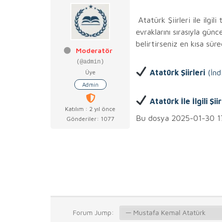
Atatürk Şiirleri ile ilgil
evraklarını sırasıyla gün
belirtirseniz en kısa süre
Moderatör
(@admin)
Atatürk Şiirleri
(İndi
Üye
Admin
Atatürk İle İlgili Şii
Katılım : 2 yıl önce
Bu dosya 2025-01-30 17:
Gönderiler: 1077
Forum Jump: