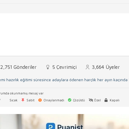
2,751
Gönderiler
5
Çevrimiçi
3,664
Üyeler
mi hazırlık eğitimi süresince adaylara ödenen harçlık her ayın kaçınd
rumda okunmamış mesaj var
f
Sıcak
Sabit
Onaylanmadı
Çözüldü
Özel
Kapalı