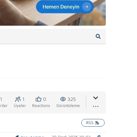
1
1
0
325
iler
Üyeler
Reactions
Görüntüleme
RSS
30 Ocak 2025 20:03