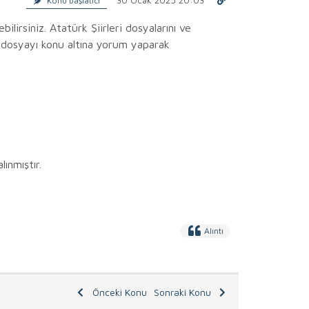
Konu başlatıcı
bilirsiniz. Atatürk Şiirleri dosyalarını ve
niz dosyayı konu altına yorum yaparak
ınmıştır.
Alıntı
Önceki Konu
Sonraki Konu