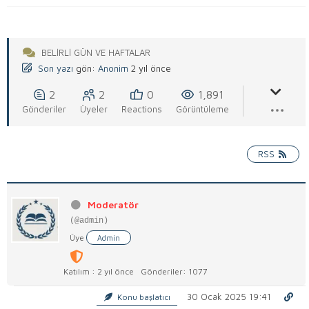
BELIRLI GÜN VE HAFTALAR
Son yazı
gön:
Anonim
2 yıl önce
2
2
0
1,891
Gönderiler
Üyeler
Reactions
Görüntüleme
RSS
Moderatör
(@admin)
Üye
Admin
Katılım : 2 yıl önce
Gönderiler: 1077
30 Ocak 2025 19:41
Konu başlatıcı