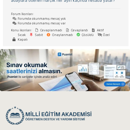
adaylara ödenen harçlık her ayın kaçında hesaba yatar?
Forum İkonları:
Forumda okunmamış mesaj yok
Forumda okunmamış mesaj var
Konu ikonları:
Cevaplanmadı
Cevaplandı
Aktif
Sıcak
Sabit
Onaylanmadı
Çözüldü
Özel
Kapalı